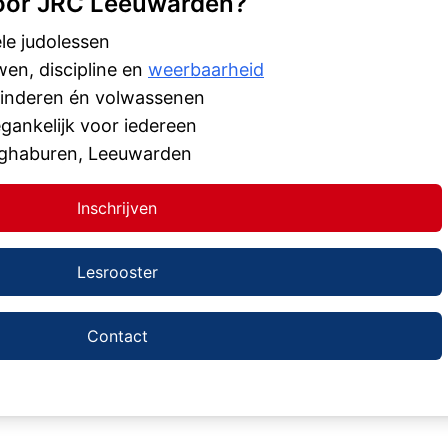
oor JRC Leeuwarden?
ele judolessen
en, discipline en
weerbaarheid
 kinderen én volwassenen
gankelijk voor iedereen
ghaburen, Leeuwarden
Inschrijven
Lesrooster
Contact