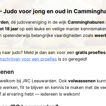
– Judo voor jong en oud in Cammingh
rden
, dé judovereniging in de wijk
Camminghaburen
ot 18 jaar
op een leuke en veilige manier kennismaken
en spelenderwijs belangrijke vaardigheden zoals
weer
g naar judo? Meld je dan aan voor een
gratis proefles
Inschrijven voor een proefles
is zo geregeld!
senen
jn welkom bij JRC Leeuwarden. Ook
volwassenen
kunn
e werken, fit te blijven en kennis te maken met de vee
f al ervaring hebt — iedereen is welkom!